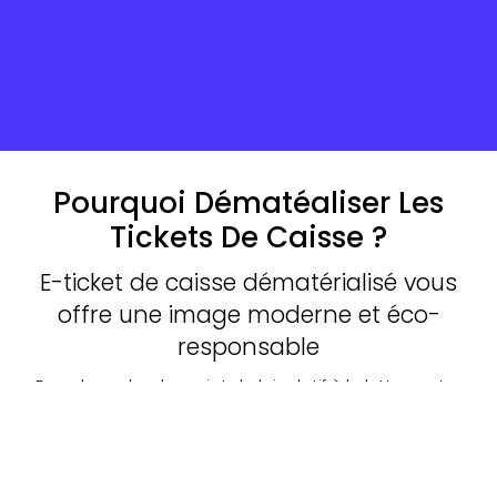
Pourquoi Dématéaliser Les
Tickets De Caisse ?
E-ticket de caisse dématérialisé vous
offre une image moderne et éco-
responsable
Dans le cadre du projet de loi relatif à la lutte contre
le gaspillage et l’économie circulaire, les députés
ont adopté en commission un amendement qui
interdit la distribution des tickets de caisse pour de
faibles montants.