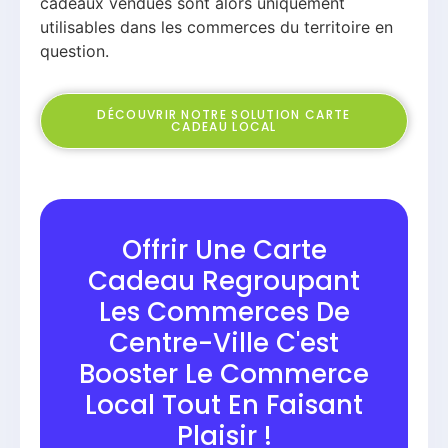
cadeaux vendues sont alors uniquement
utilisables dans les commerces du territoire en
question.
DÉCOUVRIR NOTRE SOLUTION CARTE
CADEAU LOCAL
Offrir Une Carte
Cadeau Regroupant
Les Commerces De
Centre-Ville C'est
Booster Le Commerce
Local Tout En Faisant
Plaisir !