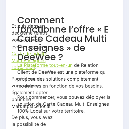
Comment
fonctionne l’offre « E
Et puis dans un
deuxième temps
Carte Cadeau Multi
vous pouvez
Enseignes » de
évoluer vers une
DeeWee ?
Carte de fidélité
Multi Enseignes
La Plateforme tout-en-un
de Relation
100% local
.
Client de DeeWee est une plateforme qui
Parallèlement,
propose des solutions complètement
vous pouvez
modulaires en fonction de vos besoins.
également opter
Pour commencer, vous pouvez déployer la
pour une
solution de Carte Cadeau Multi Enseignes
Marketplace local.
100% Local sur votre territoire.
De plus, vous avez
la possibilité de