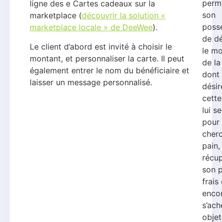
perm
ligne des e Cartes cadeaux sur la
son
marketplace (
découvrir la solution «
poss
marketplace locale » de DeeWee
).
de d
Le client d’abord est invité à choisir le
le m
montant, et personnaliser la carte. Il peut
de la
également entrer le nom du bénéficiaire et
dont i
laisser un message personnalisé.
désir
cette
lui se
pour
cher
pain,
récu
son 
frais
enco
s’ach
objet