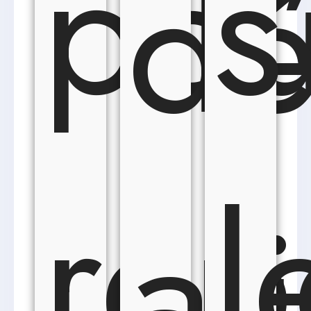
pou
s
dé
rep
l
al