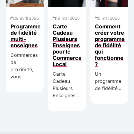
29 avril 2025
19 mai 2025
5 mai 2025
Programme
Carte
Comment
de fidélité
Cadeau
créer votre
multi-
Plusieurs
programme
enseignes
Enseignes
de fidélité
pour le
qui
Commerces
Commerce
fonctionne
de
Local
?
proximité,
Carte
Un
vous...
Cadeau
programme
Plusieurs
de fidélité...
Enseignes...