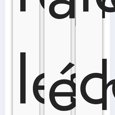
les
c
ét