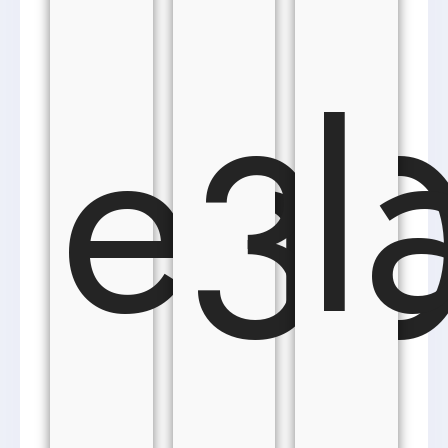
en
l
3