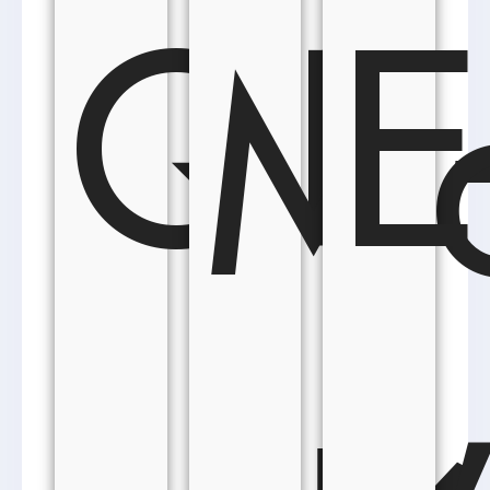
QR
E
M