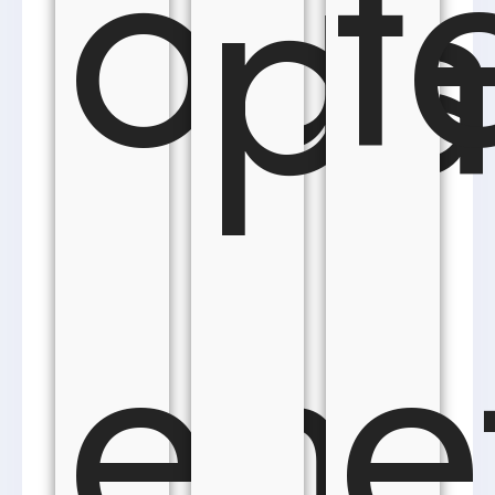
ou
t
pa
en
e