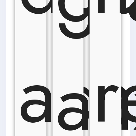
ach
r
au