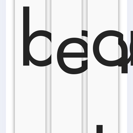
bou
c
en