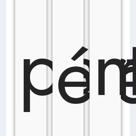
par
m
é