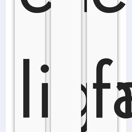
lig
f