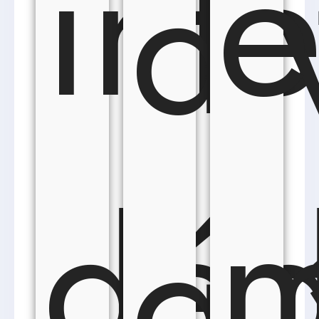
int
e
di
déd
m
gr